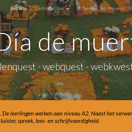
Entrada
1. Introducción
2. Tareas
3. Proceso
ip to main content
Skip to navigat
 Día de muer
alenquest - webquest - webkwest
 leerlingen werken aan niveau A2. Naast het verwerv
uister, spreek, lees -en schrijfvaardigheid.