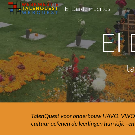
El Día de muertos
Sk
El
t
TalenQuest voor onderbouw HAVO, VWO. De
cultuur oefenen de leerlingen hun kijk –en l