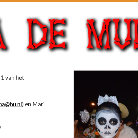
1 van het
ma@hu.nl
) en Mari 
)