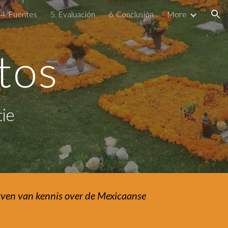
4. Fuentes
5. Evaluación
6. Conclusión
More
ion
tos
ie
en van kennis over de Mexicaanse 