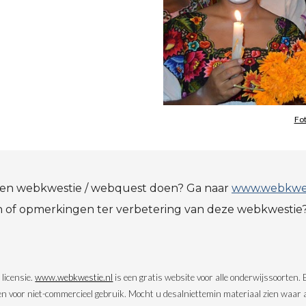
Fot
en webkwestie / webquest doen? Ga naar
www.webkwes
n o
f
 opmerkingen ter verbetering van dez
e webkwestie
icensie. 
www.webkwestie.nl
 is een gratis website voor alle onderwijssoorten. 
ken voor niet-commercieel gebruik. Mocht u desalniettemin materiaal zien waar 